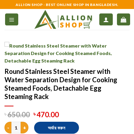
Skip
ALLION SHOP - BEST ONLINE SHOP IN BANGLADESH.
to
content
Round Stainless Steel Steamer with
Water Separation Design for Cooking
Steamed Foods, Detachable Egg
Steaming Rack
৳
650.00
৳
470.00
Round Stainless Steel Steamer with Water Separation Design fo
অর্ডার করুন