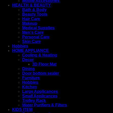
Mobile Accessories
HEALTH & BEAUTY
Bath & Body
Beauty Tools
Hair Care
Makeup
Medical Supplies
Men's Care
Personal Care
Skin Care
Hobbies
HOME APPLIANCE
Cooling & Heating
Decor
3D Floor Mat
Dining
Door bottom sealer
Furniture
Hobbies
Kitchen
Large Applicances
Small Applicances
Trolley Rack
Water Purifiers & Filters
KIDS ITEM