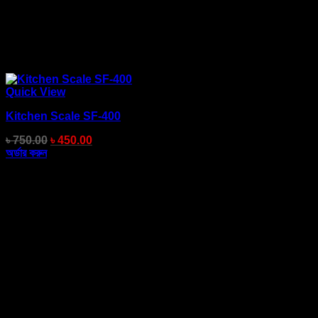
Quick View
Kitchen Scale SF-400
৳
750.00
৳
450.00
অর্ডার করুন