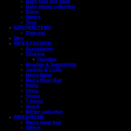
Baby hats and caps
Baby winter collection
Dress
Others
Toys
KITCHEN ITEMS
Plate set
Men
MEN'S FASHION
Accessories
Clothing
Hoodies
Hoodies & Sweatshirts
Jackets & Coats
Men's Bags
Men's Waist Bag
Pants
Shirts
Shoes
T-Shirts
Watch
Winter collection
MIXED ITEMS
Men's waist bag
Others