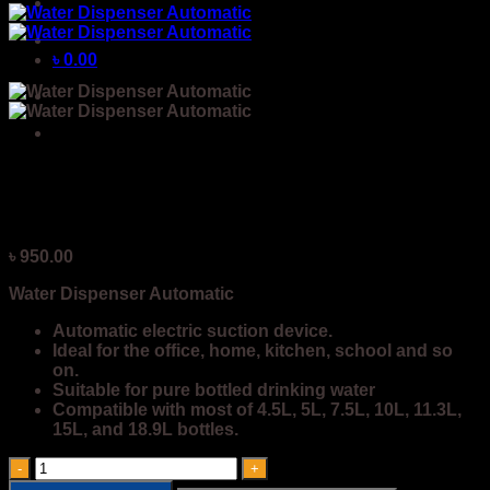
৳
0.00
Water Dispenser Automatic
৳
950.00
Water Dispenser Automatic
Automatic electric suction device.
Ideal for the office, home, kitchen, school and so
on.
Suitable for pure bottled drinking water
Compatible with most of 4.5L, 5L, 7.5L, 10L, 11.3L,
15L, and 18.9L bottles.
Water
Dispenser