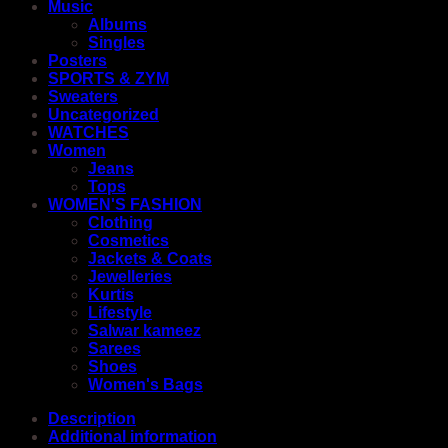
Music
Albums
Singles
Posters
SPORTS & ZYM
Sweaters
Uncategorized
WATCHES
Women
Jeans
Tops
WOMEN'S FASHION
Clothing
Cosmetics
Jackets & Coats
Jewelleries
Kurtis
Lifestyle
Salwar kameez
Sarees
Shoes
Women's Bags
Description
Additional information