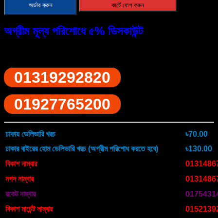
অর্ডার করুন
কার্টে যোগ করুন
Automatic
quantity
অগ্রীম মূল্য পরিশোধে ৫% ডিসকাউন্ট
ফোনে অর্ডারের জন্য ডায়াল করুন
01319292820
01927765200
ঢাকায় ডেলিভারি খরচ
৳70.00
ঢাকার বাইরের হোম ডেলিভারি খরচ (অগ্রীম পরিশোধ করতে হবে)
৳130.00
বিকাশ নাম্বার
0131486
নগদ নাম্বার
0131486
রকেট নাম্বার
0175431
বিকাশ মার্চেন্ট নাম্বার
0152139