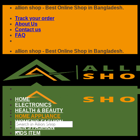
Skip
allion shop - Best Online Shop in Bangladesh.
to
Track your order
content
About Us
Contact us
FAQ
allion shop - Best Online Shop in Bangladesh.
HOME
ELECTRONICS
HEALTH & BEAUTY
HOME APPLIANCE
WOMEN’S FASHION
Search
MEN’S FASHION
for:
KIDS ITEM