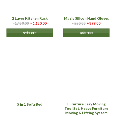
2 Layer Kitchen Rack
Magic Silicon Hand Gloves
৳
1,450.00
৳
1,150.00
৳
550.00
৳
399.00
অর্ডার করুন
অর্ডার করুন
Furniture Easy Moving
5 in 1 Sofa Bed
Tool Set, Heavy Furniture
Moving & Lifting System