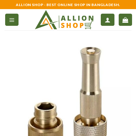
Skip
ALLION SHOP - BEST ONLINE SHOP IN BANGLADESH.
to
content