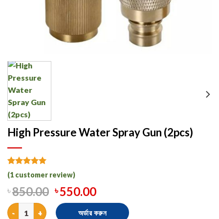
High Pressure Water Spray Gun (2pcs)
Rated
1
5.00
(
1
customer review)
out of 5
based on
৳
850.00
৳
550.00
customer
rating
High Pressure Water Spray Gun (2pcs) quantity
অর্ডার করুন