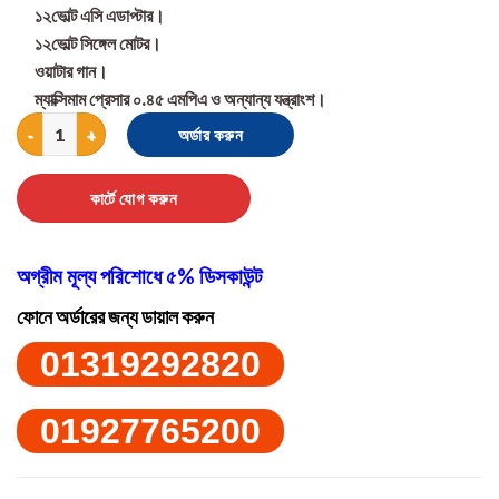
১২ভোল্ট এসি এডাপ্টার।
১২ভোল্ট সিঙ্গেল মোটর।
ওয়াটার গান।
ম্যাক্সিমাম প্রেসার ০.৪৫ এমপিএ ও অন্যান্য যন্ত্রাংশ।
High Pressure Water Pump For Bike Wash & Garden irrigation qu
অর্ডার করুন
কার্টে যোগ করুন
অগ্রীম মূল্য পরিশোধে ৫% ডিসকাউন্ট
ফোনে অর্ডারের জন্য ডায়াল করুন
01319292820
01927765200