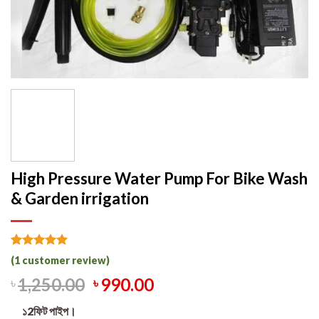
High Pressure Water Pump For Bike Wash
& Garden irrigation
Rated
1
5.00
(
1
customer review)
out of 5
based on
৳
1,250.00
৳
990.00
customer
rating
১2ফিট পাইপ।