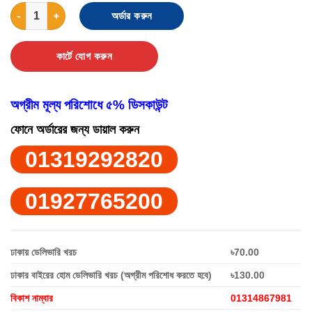
Car Dent Repair Tools Suction Cup quantity
অর্ডার করুন
কার্টে যোগ করুন
অগ্রীম মূল্য পরিশোধে ৫% ডিসকাউন্ট
ফোনে অর্ডারের জন্য ডায়াল করুন
01319292820
01927765200
ঢাকায় ডেলিভারি খরচ
৳70.00
ঢাকার বাইরের হোম ডেলিভারি খরচ (অগ্রীম পরিশোধ করতে হবে)
৳130.00
বিকাশ নাম্বার
01314867981