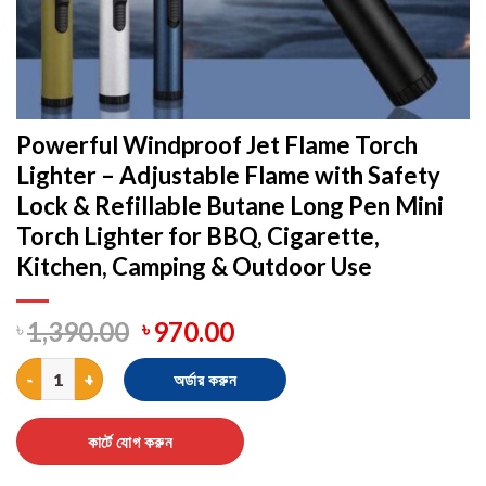
Powerful Windproof Jet Flame Torch
Lighter – Adjustable Flame with Safety
Lock & Refillable Butane Long Pen Mini
Torch Lighter for BBQ, Cigarette,
Kitchen, Camping & Outdoor Use
৳
1,390.00
৳
970.00
Powerful Windproof Jet Flame Torch Lighter – Adjustable Flame 
অর্ডার করুন
কার্টে যোগ করুন