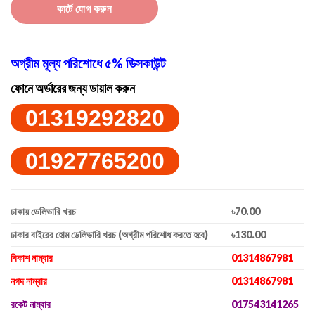
কার্টে যোগ করুন
অগ্রীম মূল্য পরিশোধে ৫% ডিসকাউন্ট
ফোনে অর্ডারের জন্য ডায়াল করুন
01319292820
01927765200
ঢাকায় ডেলিভারি খরচ
৳70.00
ঢাকার বাইরের হোম ডেলিভারি খরচ (অগ্রীম পরিশোধ করতে হবে)
৳130.00
বিকাশ নাম্বার
01314867981
নগদ নাম্বার
01314867981
রকেট নাম্বার
017543141265