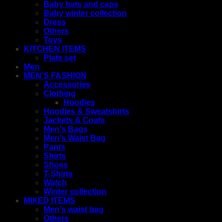
Baby hats and caps
Baby winter collection
Dress
Others
Toys
KITCHEN ITEMS
Plate set
Men
MEN'S FASHION
Accessories
Clothing
Hoodies
Hoodies & Sweatshirts
Jackets & Coats
Men's Bags
Men's Waist Bag
Pants
Shirts
Shoes
T-Shirts
Watch
Winter collection
MIXED ITEMS
Men's waist bag
Others