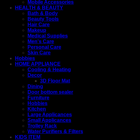
Mobile Accessories
HEALTH & BEAUTY
Bath & Body
Beauty Tools
Hair Care
Makeup
Medical Supplies
Men's Care
Personal Care
Skin Care
Hobbies
HOME APPLIANCE
Cooling & Heating
Decor
3D Floor Mat
Dining
Door bottom sealer
Furniture
Hobbies
Kitchen
Large Applicances
Small Applicances
Trolley Rack
Water Purifiers & Filters
KIDS ITEM