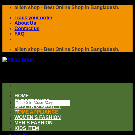
Skip
allion shop - Best Online Shop in Bangladesh.
to
Track your order
content
About Us
Contact us
FAQ
allion shop - Best Online Shop in Bangladesh.
HOME
ELECTRONICS
Search
HEALTH & BEAUTY
for:
HOME APPLIANCE
WOMEN’S FASHION
MEN’S FASHION
KIDS ITEM
৳
0.00