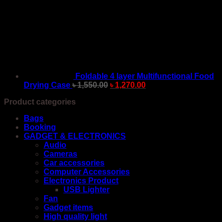
You may also like…
Foldable 4 layer Multifunctional Food
Drying Case
৳
1,550.00
৳
1,270.00
Product categories
Bags
Booking
GADGET & ELECTRONICS
Audio
Cameras
Car accessories
Computer Accessories
Electronics Product
USB Lighter
Fan
Gadget items
High quality light