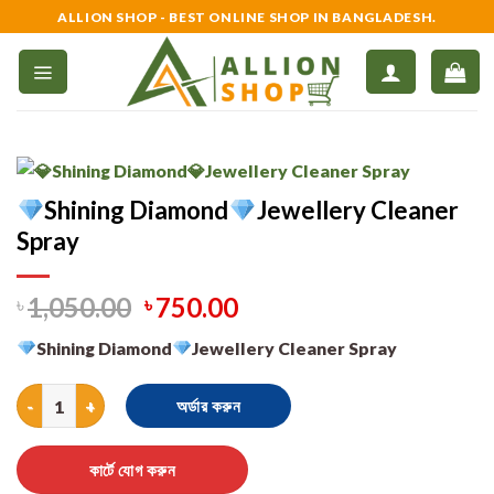
Skip
ALLION SHOP - BEST ONLINE SHOP IN BANGLADESH.
to
content
Shining Diamond
Jewellery Cleaner
Spray
৳
1,050.00
৳
750.00
Shining Diamond
Jewellery Cleaner Spray
Shining Diamond
Jewellery Cleaner Spray quantity
অর্ডার করুন
কার্টে যোগ করুন