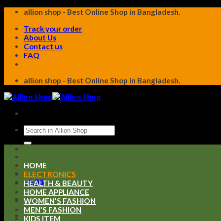
Skip
allion shop - Best Online Shop in Bangladesh.
to
Track your order
content
About Us
Contact us
FAQ
allion shop - Best Online Shop in Bangladesh.
Search
for:
HOME
ELECTRONICS
৳
0.00
HEALTH & BEAUTY
HOME APPLIANCE
WOMEN’S FASHION
MEN’S FASHION
KIDS ITEM