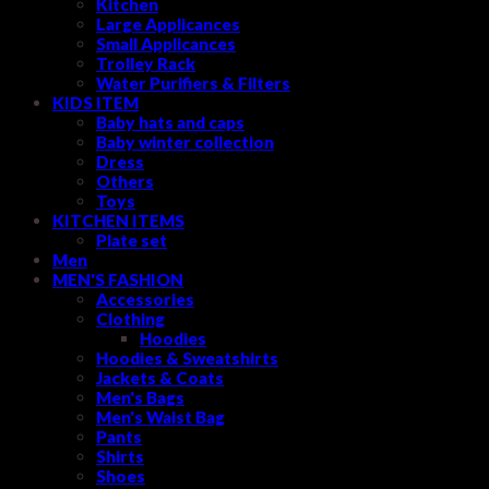
Kitchen
Large Applicances
Small Applicances
Trolley Rack
Water Purifiers & Filters
KIDS ITEM
Baby hats and caps
Baby winter collection
Dress
Others
Toys
KITCHEN ITEMS
Plate set
Men
MEN'S FASHION
Accessories
Clothing
Hoodies
Hoodies & Sweatshirts
Jackets & Coats
Men's Bags
Men's Waist Bag
Pants
Shirts
Shoes