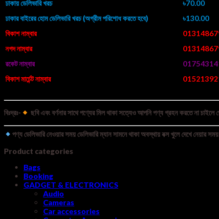
ঢাকায় ডেলিভারি খরচ
৳70.00
ঢাকার বাইরের হোম ডেলিভারি খরচ (অগ্রীম পরিশোধ করতে হবে)
৳130.00
বিকাশ নাম্বার
01314867
নগদ নাম্বার
01314867
রকেট নাম্বার
01754314
বিকাশ মার্চেন্ট নাম্বার
01521392
বিঃদ্রঃ-
ছবি এবং বর্ণনার সাথে পণ্যের মিল থাকা সত্যেও আপনি পণ্য গ্রহন করতে না চাইলে ডে
পণ্য ডেলিভারি নেওয়ার সময় ডেলিভারি ম্যান সামনে থাকা অবস্থায় বক্স খুলে দেখে নেয়ার সময় 
Product categories
Bags
Booking
GADGET & ELECTRONICS
Audio
Cameras
Car accessories