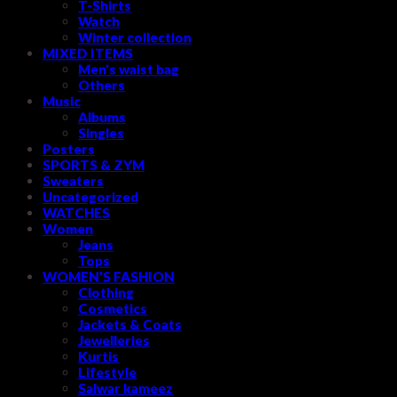
T-Shirts
Watch
Winter collection
MIXED ITEMS
Men's waist bag
Others
Music
Albums
Singles
Posters
SPORTS & ZYM
Sweaters
Uncategorized
WATCHES
Women
Jeans
Tops
WOMEN'S FASHION
Clothing
Cosmetics
Jackets & Coats
Jewelleries
Kurtis
Lifestyle
Salwar kameez