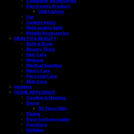
Computer Accessories
Electronics Product
USB Lighter
Fan
Gadget items
High quality light
Mobile Accessories
HEALTH & BEAUTY
Bath & Body
Beauty Tools
Hair Care
Makeup
Medical Supplies
Men's Care
Personal Care
Skin Care
Hobbies
HOME APPLIANCE
Cooling & Heating
Decor
3D Floor Mat
Dining
Door bottom sealer
Furniture
Hobbies