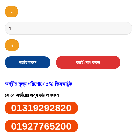
Foot
Pump
with
Manometer
quantity
অর্ডার করুন
কার্টে যোগ করুন
অগ্রীম মূল্য পরিশোধে ৫% ডিসকাউন্ট
ফোনে অর্ডারের জন্য ডায়াল করুন
01319292820
01927765200