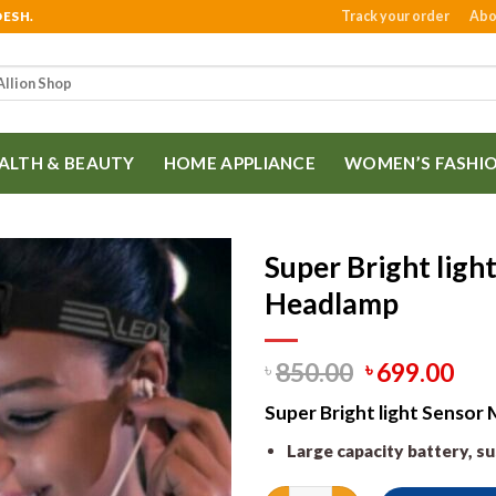
Track your order
Abo
DESH.
ALTH & BEAUTY
HOME APPLIANCE
WOMEN’S FASHI
Super Bright ligh
Headlamp
850.00
699.00
৳
৳
Super Bright light Sensor
Large capacity battery, su