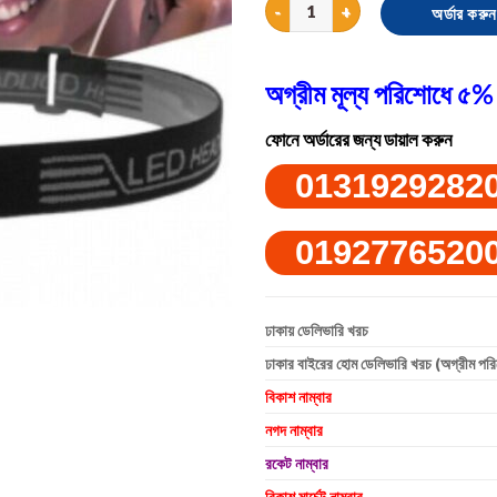
Super Bright light Sensor Mini
অর্ডার করুন
অগ্রীম মূল্য পরিশোধে ৫% 
ফোনে অর্ডারের জন্য ডায়াল করুন
0131929282
0192776520
ঢাকায় ডেলিভারি খরচ
ঢাকার বাইরের হোম ডেলিভারি খরচ (অগ্রীম পর
বিকাশ নাম্বার
নগদ নাম্বার
রকেট নাম্বার
বিকাশ মার্চেন্ট নাম্বার