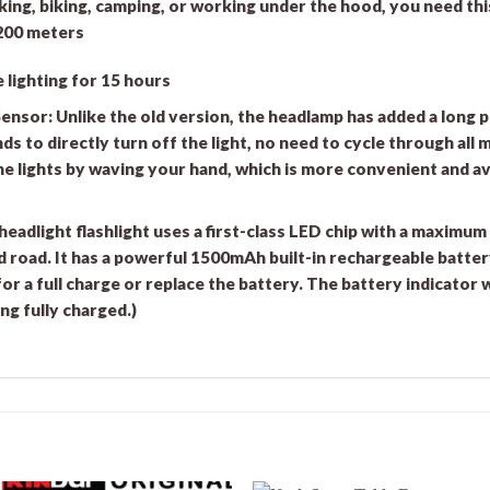
iking, biking, camping, or working under the hood, you need thi
 200 meters
 lighting for 15 hours
nsor: Unlike the old version, the headlamp has added a long p
s to directly turn off the light, no need to cycle through all 
he lights by waving your hand, which is more convenient and av
eadlight flashlight uses a first-class LED chip with a maximu
and road. It has a powerful 1500mAh built-in rechargeable batte
or a full charge or replace the battery. The battery indicator 
ing fully charged.)