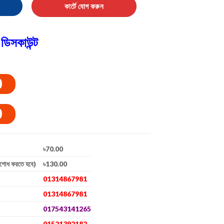
 LED Headlamp quantity
কার্টে যোগ করুন
ডিসকাউন্ট
0
0
৳70.00
িশোধ করতে হবে)
৳130.00
01314867981
01314867981
017543141265
01521392182