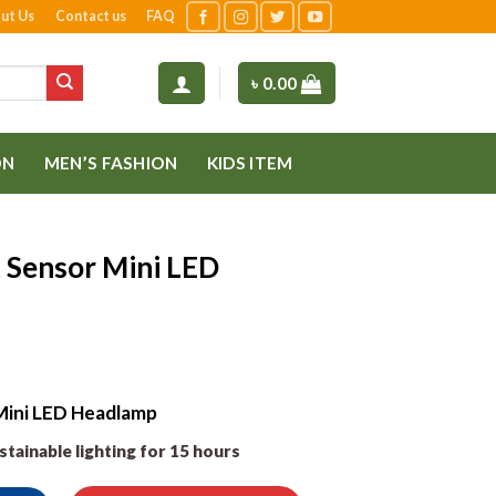
ut Us
Contact us
FAQ
৳
0.00
ON
MEN’S FASHION
KIDS ITEM
t Sensor Mini LED
 Mini LED Headlamp
stainable lighting for 15 hours