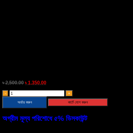
Smart Power Bank Portable
৳
2,500.00
৳
1,350.00
Smart
Power
অর্ডার করুন
কার্টে যোগ করুন
Bank
Portable
quantity
অগ্রীম মূল্য পরিশোধে ৫% ডিসকাউন্ট
ফোনে অর্ডারের জন্য ডায়াল করুন