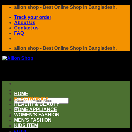
Skip
allion shop - Best Online Shop in Bangladesh.
to
Track your order
content
About Us
Contact us
FAQ
allion shop - Best Online Shop in Bangladesh.
HOME
ELECTRONICS
Search
HEALTH & BEAUTY
for:
HOME APPLIANCE
WOMEN’S FASHION
MEN’S FASHION
KIDS ITEM
৳
0.00