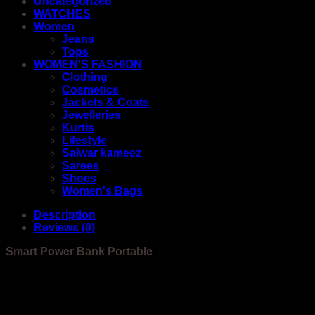
Uncategorized
WATCHES
Women
Jeans
Tops
WOMEN'S FASHION
Clothing
Cosmetics
Jackets & Coats
Jewelleries
Kurtis
Lifestyle
Salwar kameez
Sarees
Shoes
Women's Bags
Description
Reviews (0)
Smart Power Bank Portable
Smart Power Bank Portable Built-in 4 Cables Portable External Battery 20000mAh
Fast Charging