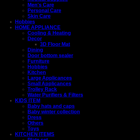
Men's Care
Personal Care
Skin Care
Hobbies
HOME APPLIANCE
Cooling & Heating
Decor
3D Floor Mat
Dining
Door bottom sealer
Furniture
Hobbies
Kitchen
Large Applicances
Small Applicances
Trolley Rack
Water Purifiers & Filters
KIDS ITEM
Baby hats and caps
Baby winter collection
Dress
Others
Toys
KITCHEN ITEMS
Plate set