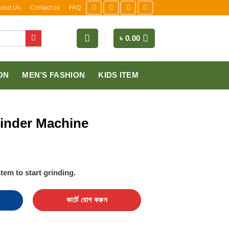
bout Us
Contact us
FAQ
৳
0.00
ON
MEN’S FASHION
KIDS ITEM
rinder Machine
em to start grinding.
 quantity
কার্টে যোগ করুন