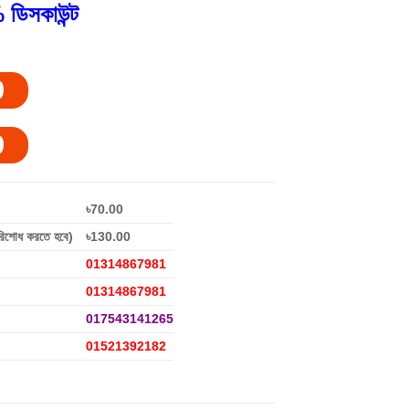
 ডিসকাউন্ট
0
0
৳70.00
রিশোধ করতে হবে)
৳130.00
01314867981
01314867981
017543141265
01521392182