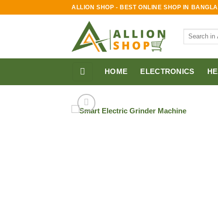
Skip
ALLION SHOP - BEST ONLINE SHOP IN BANGL
to
content
Search
for:
HOME
ELECTRONICS
HE