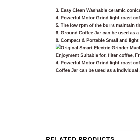
3.
Easy Clean
Washable ceramic conica
4.
Powerful Motor
Grind light roast co
5.
The low rpm of the burrs
maintain the
6.
Ground Coffee Jar
can be
used as a 
8. Compact & Portable
Small and light 
RELATED PRODUCTS