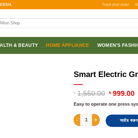
Track your order
A
ADESH.
ALTH & BEAUTY
HOME APPLIANCE
WOMEN’S FASHI
Smart Electric G
৳
1,550.00
৳
999.00
Easy to operate
one press syst
Smart Electric Grinder Machine
অর্ডার করুন