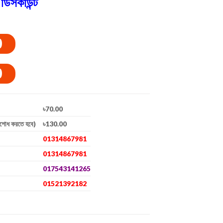
ডিসকাউন্ট
0
0
৳70.00
িশোধ করতে হবে)
৳130.00
01314867981
01314867981
017543141265
01521392182