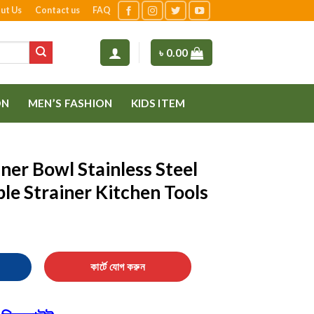
ut Us
Contact us
FAQ
৳
0.00
ON
MEN’S FASHION
KIDS ITEM
ner Bowl Stainless Steel
le Strainer Kitchen Tools
less Steel Fruit And Vegetable Strainer Kitchen Tools quantity
কার্টে যোগ করুন