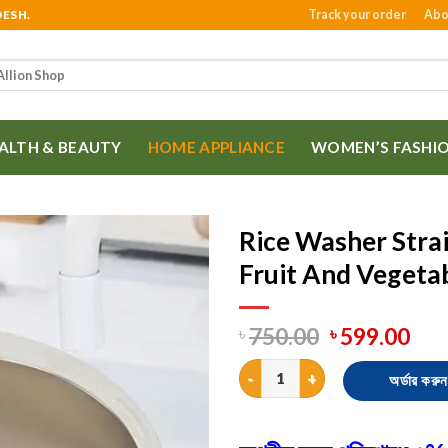
Track your order
Abo
DESH.
ALTH & BEAUTY
HOME APPLIANCE
WOMEN’S FASHI
Rice Washer Strai
Fruit And Vegetab
750.00
599.00
৳
৳
Rice Washer Strainer Bowl Stain
অর্ডার করুন