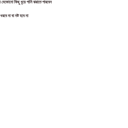
যেকোনো কিছু ধুয়ে পানি ঝরাতে পারবেন
রবে না বা নষ্ট হবে না