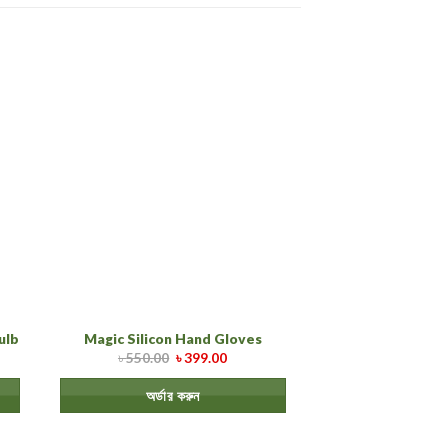
ulb
Magic Silicon Hand Gloves
৳
550.00
৳
399.00
অর্ডার করুন