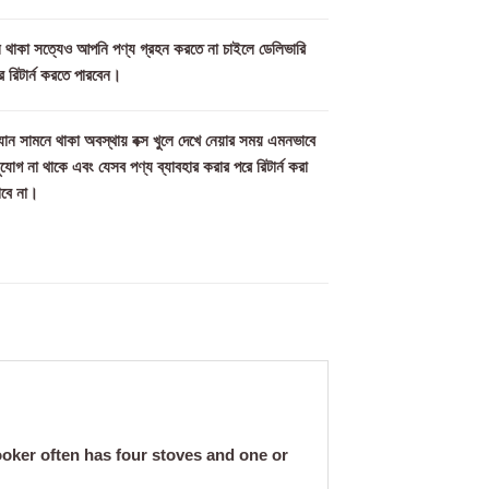
মিল থাকা সত্যেও আপনি পণ্য গ্রহন করতে না চাইলে ডেলিভারি
ে রিটার্ন করতে পারবেন।
ান সামনে থাকা অবস্থায় বক্স খুলে দেখে নেয়ার সময় এমনভাবে
সুযোগ না থাকে এবং যেসব পণ্য ব্যাবহার করার পরে রিটার্ন করা
াবে না।
ooker often has four stoves and one or