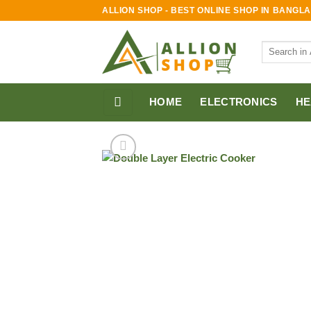
Skip
ALLION SHOP - BEST ONLINE SHOP IN BANGL
to
content
Search
for:
HOME
ELECTRONICS
HE