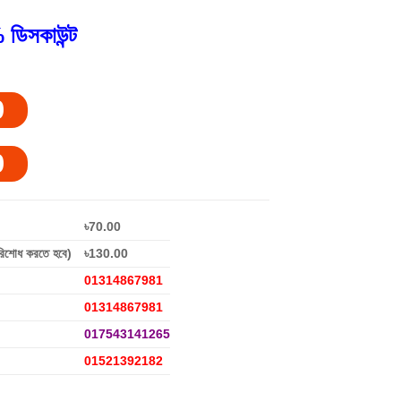
 ডিসকাউন্ট
0
0
৳70.00
রিশোধ করতে হবে)
৳130.00
01314867981
01314867981
017543141265
01521392182