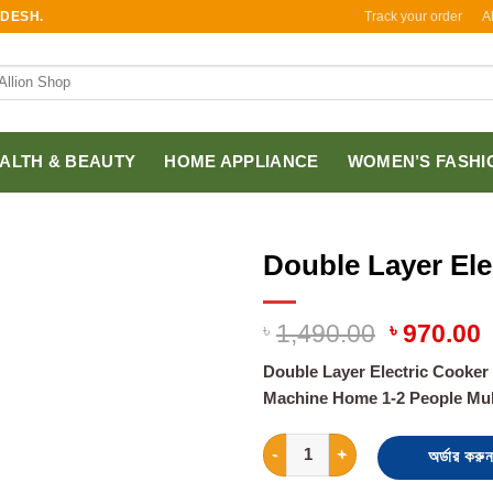
Track your order
A
ADESH.
ALTH & BEAUTY
HOME APPLIANCE
WOMEN’S FASHI
Double Layer Ele
৳
1,490.00
৳
970.00
Double Layer Electric Cooker 
Machine Home 1-2 People Mult
Double Layer Electric Cooker 
অর্ডার করুন