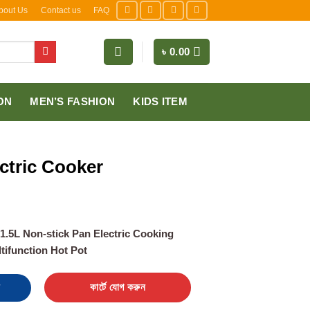
bout Us
Contact us
FAQ
৳
0.00
ON
MEN’S FASHION
KIDS ITEM
ctric Cooker
1.5L Non-stick Pan Electric Cooking
ifunction Hot Pot
quantity
কার্টে যোগ করুন