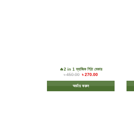
🔥2 in 1 ম্যাজিক পিঠা মেকার
৳
450.00
৳
270.00
অর্ডার করুন