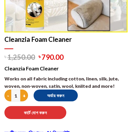
Cleanzia Foam Cleaner
৳
1,250.00
৳
790.00
Cleanzia Foam Cleaner
Works on all fabric including cotton, linen, silk, jute,
woven, non-woven, satin, wool, kniited and more!
Cleanzia Foam Cleaner quantity
অর্ডার করুন
কার্টে যোগ করুন