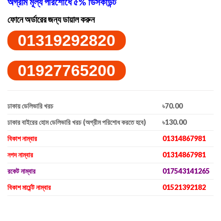
অগ্রীম মূল্য পরিশোধে ৫% ডিসকাউন্ট
ফোনে অর্ডারের জন্য ডায়াল করুন
01319292820
01927765200
ঢাকায় ডেলিভারি খরচ
৳70.00
ঢাকার বাইরের হোম ডেলিভারি খরচ (অগ্রীম পরিশোধ করতে হবে)
৳130.00
বিকাশ নাম্বার
01314867981
নগদ নাম্বার
01314867981
রকেট নাম্বার
017543141265
বিকাশ মার্চেন্ট নাম্বার
01521392182