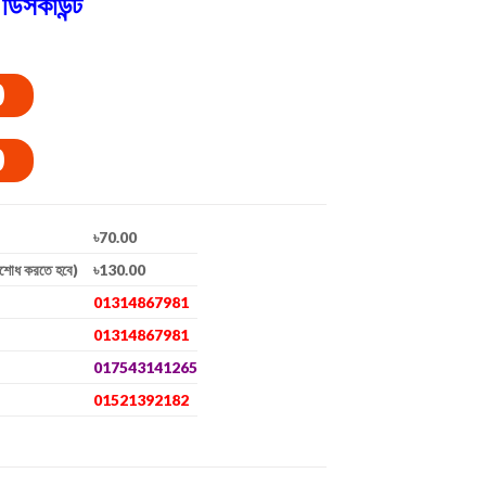
ডিসকাউন্ট
0
0
৳70.00
িশোধ করতে হবে)
৳130.00
01314867981
01314867981
017543141265
01521392182