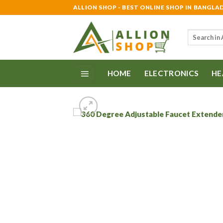
Skip
ALLION SHOP - BEST ONLINE SHOP IN BANGLA
to
content
Search
for:
HOME
ELECTRONICS
HE