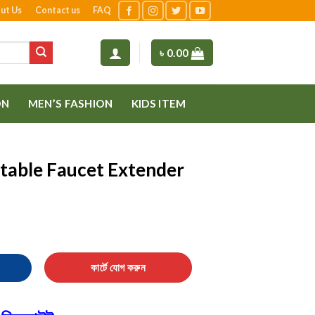
ut Us
Contact us
FAQ
৳
0.00
ON
MEN’S FASHION
KIDS ITEM
table Faucet Extender
Extender Water Tap quantity
কার্টে যোগ করুন