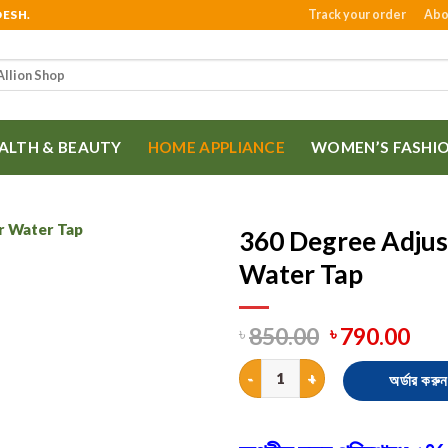
Track your order
Abo
DESH.
ALTH & BEAUTY
HOME APPLIANCE
WOMEN’S FASHI
360 Degree Adjus
Water Tap
850.00
790.00
৳
৳
360 Degree Adjustable Faucet 
অর্ডার করুন