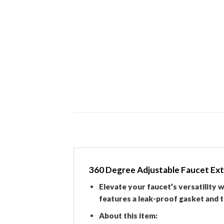
360 Degree Adjustable Faucet Ex
Elevate your faucet’s versatility 
features a leak-proof gasket and t
About this item: