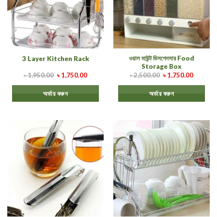
ওয়াল মাউন্ট ডিসপেনসার Food
3 Layer Kitchen Rack
Storage Box
৳
1,950.00
৳
1,750.00
৳
2,500.00
৳
1,750.00
অর্ডার করুন
অর্ডার করুন