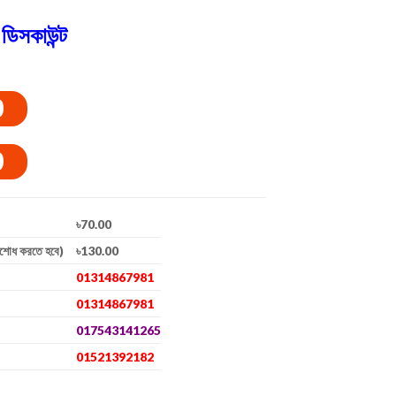
ডিসকাউন্ট
0
0
৳70.00
িশোধ করতে হবে)
৳130.00
01314867981
01314867981
017543141265
01521392182