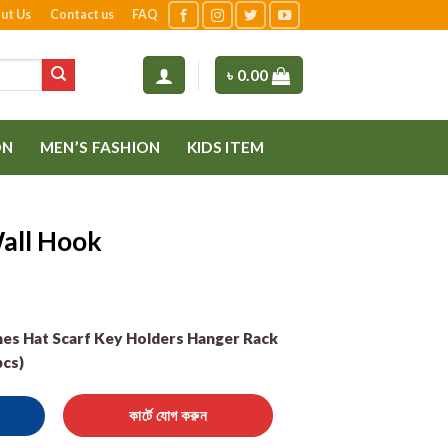
ut Us
Contact us
FAQ
৳
0.00
ON
MEN’S FASHION
KIDS ITEM
Wall Hook
hes Hat Scarf Key Holders Hanger Rack
cs)
tity
কার্টে যোগ করুন