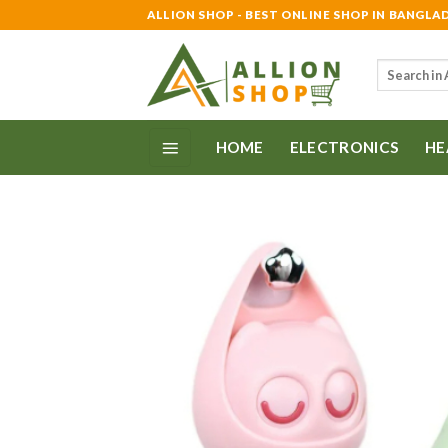
Skip
ALLION SHOP - BEST ONLINE SHOP IN BANGLA
to
content
Search
for:
HOME
ELECTRONICS
HE