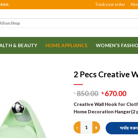
Track your order
Abo
DESH.
ALTH & BEAUTY
HOME APPLIANCE
WOMEN’S FASHI
2 Pecs Creative 
850.00
670.00
৳
৳
Creative Wall Hook for Clot
Home Decoration Hanger(2 p
2 Pecs Creative Wall Hook quan
অর্ডার করুন