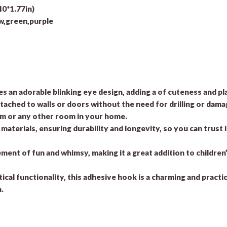
40*1.77in)
ow,green,purple
es an adorable blinking eye design, adding a of cuteness and p
ttached to walls or doors without the need for drilling or dama
om or any other room in your home.
aterials, ensuring durability and longevity, so you can trust i
ement of fun and whimsy, making it a great addition to childr
ical functionality, this adhesive hook is a charming and practi
.