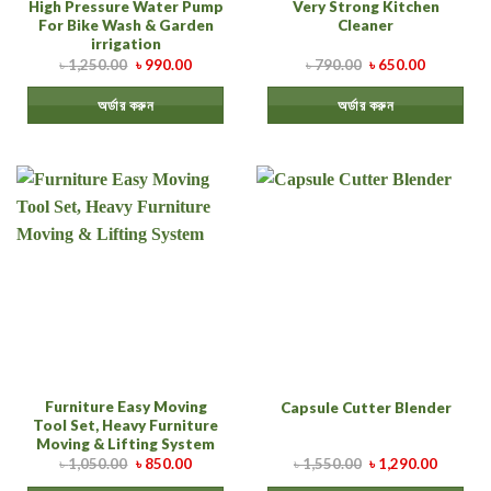
High Pressure Water Pump
Very Strong Kitchen
For Bike Wash & Garden
Cleaner
irrigation
৳
1,250.00
৳
990.00
৳
790.00
৳
650.00
অর্ডার করুন
অর্ডার করুন
Furniture Easy Moving
Capsule Cutter Blender
Tool Set, Heavy Furniture
Moving & Lifting System
৳
1,050.00
৳
850.00
৳
1,550.00
৳
1,290.00