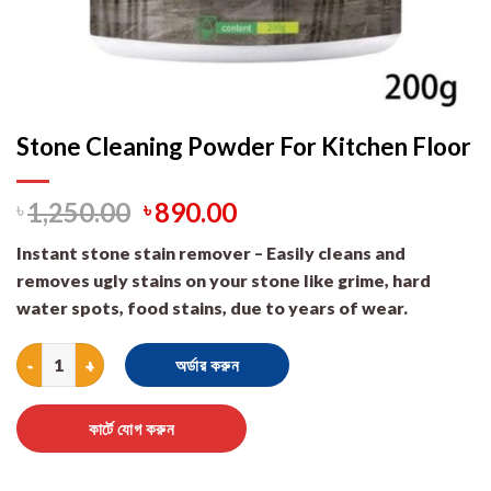
Stone Cleaning Powder For Kitchen Floor
৳
1,250.00
৳
890.00
Instant stone stain remover – Easily cleans and
removes ugly stains on your stone like grime, hard
water spots, food stains, due to years of wear.
Stone Cleaning Powder For Kitchen Floor quantity
অর্ডার করুন
কার্টে যোগ করুন