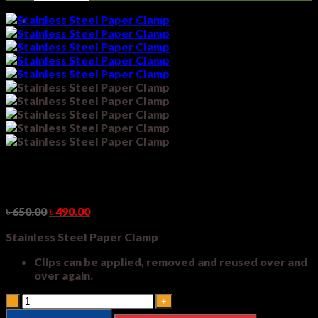
Stainless Steel Paper Clamp
৳
650.00
৳
490.00
Stainless Steel Paper Clamp
Clips can be applied, removed and reused over and
over again.
Stainless
Steel