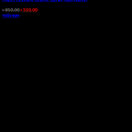
৳
850.00
৳
550.00
অর্ডার করুন