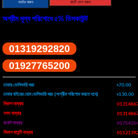
অর্ডার করুন
কার্টে যোগ করুন
Paper
Clamp
quantity
অগ্রীম মূল্য পরিশোধে ৫% ডিসকাউন্ট
ফোনে অর্ডারের জন্য ডায়াল করুন
01319292820
01927765200
ঢাকায় ডেলিভারি খরচ
৳70.00
ঢাকার বাইরের হোম ডেলিভারি খরচ (অগ্রীম পরিশোধ করতে হবে)
৳130.00
বিকাশ নাম্বার
0131486
নগদ নাম্বার
0131486
রকেট নাম্বার
0175431
বিকাশ মার্চেন্ট নাম্বার
0152139