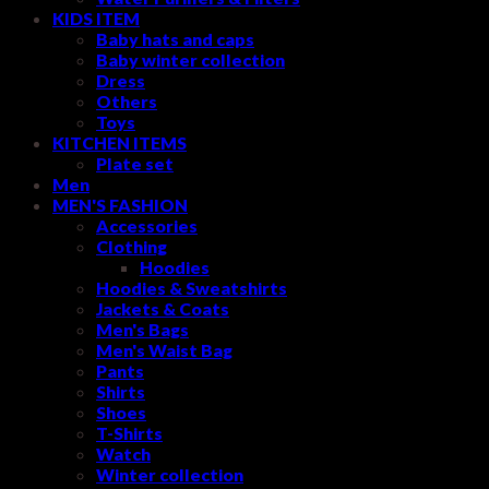
KIDS ITEM
Baby hats and caps
Baby winter collection
Dress
Others
Toys
KITCHEN ITEMS
Plate set
Men
MEN'S FASHION
Accessories
Clothing
Hoodies
Hoodies & Sweatshirts
Jackets & Coats
Men's Bags
Men's Waist Bag
Pants
Shirts
Shoes
T-Shirts
Watch
Winter collection