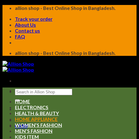
Skip
allion shop - Best Online Shop in Bangladesh.
to
Track your order
content
About Us
Contact us
FAQ
allion shop - Best Online Shop in Bangladesh.
Search
for:
HOME
ELECTRONICS
HEALTH & BEAUTY
HOME APPLIANCE
WOMEN’S FASHION
৳
0.00
MEN’S FASHION
KIDS ITEM