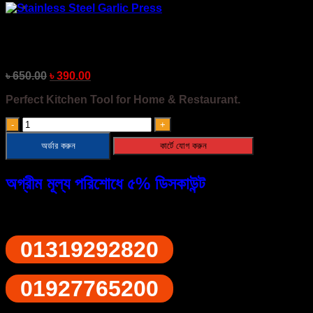
Stainless Steel Garlic Press
৳
650.00
৳
390.00
Perfect Kitchen Tool for Home & Restaurant.
Stainless
Steel
অর্ডার করুন
কার্টে যোগ করুন
Garlic
Press
quantity
অগ্রীম মূল্য পরিশোধে ৫% ডিসকাউন্ট
ফোনে অর্ডারের জন্য ডায়াল করুন
01319292820
01927765200