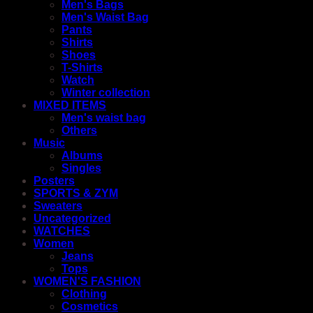
Men's Bags
Men's Waist Bag
Pants
Shirts
Shoes
T-Shirts
Watch
Winter collection
MIXED ITEMS
Men's waist bag
Others
Music
Albums
Singles
Posters
SPORTS & ZYM
Sweaters
Uncategorized
WATCHES
Women
Jeans
Tops
WOMEN'S FASHION
Clothing
Cosmetics