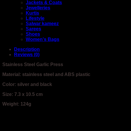
Jackets & Coats
Jewelleries
Kurtis
Lifestyle
Salwar kameez
Sarees
Shoes
Women's Bags
Description
Reviews (0)
Stainless Steel Garlic Press
Material: stainless steel and ABS plastic
Color: silver and black
Size: 7.3 x 10.5 cm
Weight: 124g
Reviews