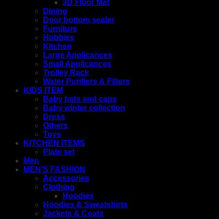
3D Floor Mat
Dining
Door bottom sealer
Furniture
Hobbies
Kitchen
Large Applicances
Small Applicances
Trolley Rack
Water Purifiers & Filters
KIDS ITEM
Baby hats and caps
Baby winter collection
Dress
Others
Toys
KITCHEN ITEMS
Plate set
Men
MEN'S FASHION
Accessories
Clothing
Hoodies
Hoodies & Sweatshirts
Jackets & Coats