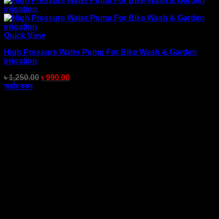
Quick View
High Pressure Water Pump For Bike Wash & Garden
irrigation
৳
1,250.00
৳
990.00
অর্ডার করুন