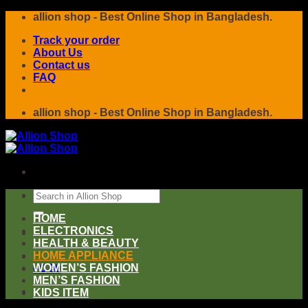
Skip
allion shop - Best Online Shop in Bangladesh.
to
Track your order
content
About Us
Contact us
FAQ
allion shop - Best Online Shop in Bangladesh.
Search
for:
HOME
ELECTRONICS
HEALTH & BEAUTY
HOME APPLIANCE
WOMEN’S FASHION
৳
0.00
MEN’S FASHION
KIDS ITEM