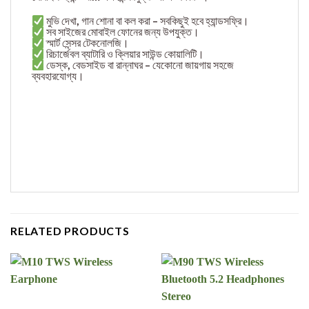
মুভি দেখা, গান শোনা বা কল করা – সবকিছুই হবে হ্যান্ডসফ্রি।
সব সাইজের মোবাইল ফোনের জন্য উপযুক্ত।
স্মার্ট সেন্সর টেকনোলজি।
রিচার্জেবল ব্যাটারি ও ক্লিয়ার সাউন্ড কোয়ালিটি।
ডেস্ক, বেডসাইড বা রান্নাঘর – যেকোনো জায়গায় সহজে
ব্যবহারযোগ্য।
RELATED PRODUCTS