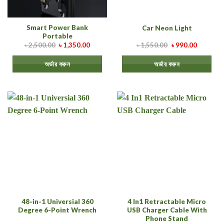
Smart Power Bank
Car Neon Light
Portable
৳
2,500.00
৳
1,350.00
৳
1,550.00
৳
990.00
অর্ডার করুন
অর্ডার করুন
48-in-1 Universial 360
4 In1 Retractable Micro
Degree 6-Point Wrench
USB Charger Cable With
Phone Stand