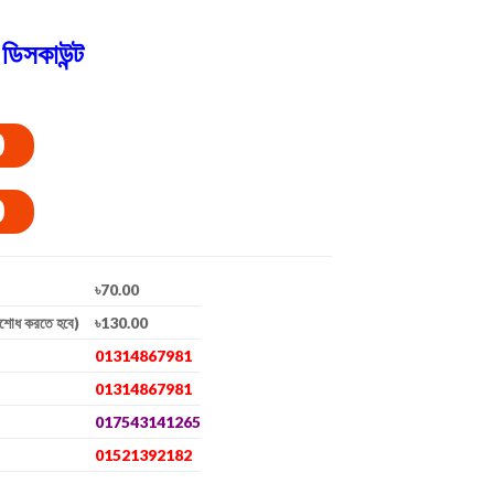
ডিসকাউন্ট
0
0
৳70.00
িশোধ করতে হবে)
৳130.00
01314867981
01314867981
017543141265
01521392182