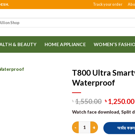
Track your order
Abo
DESH.
ALTH & BEAUTY
HOME APPLIANCE
WOMEN’S FASHI
T800 Ultra Smart
Waterproof
1,550.00
1,250.00
৳
৳
Watch face download, Split di
T800 Ultra Smartwatch 1.99 Inc
অর্ডার করুন