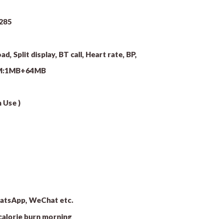
 285
, Split display, BT call, Heart rate, BP,
OM:1MB+64MB
 Use )
WhatsApp, WeChat etc.
calorie burn morning