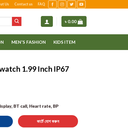
ut Us
Contact us
FAQ
৳
0.00
ON
MEN’S FASHION
KIDS ITEM
watch 1.99 Inch IP67
splay, BT call, Heart rate, BP
h IP67 Waterproof quantity
কার্টে যোগ করুন