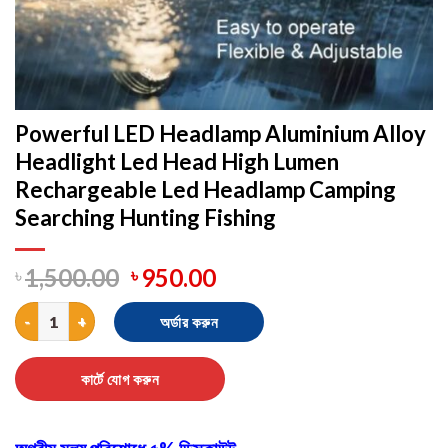
Powerful LED Headlamp Aluminium Alloy
Headlight Led Head High Lumen
Rechargeable Led Headlamp Camping
Searching Hunting Fishing
৳
1,500.00
৳
950.00
Powerful LED Headlamp Aluminium Alloy Headlight Led Head Hig
অর্ডার করুন
কার্টে যোগ করুন