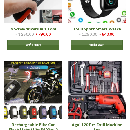
8 Screwdrivers in 1 Tool
T500 Sport Smart Watch
৳
1,250.00
৳
790.00
৳
1,250.00
৳
840.00
অর্ডার করুন
অর্ডার করুন
Rechargeable Bike Car
Agni 120 Pcs Drill Machine
Flash Light (1 পিস 590 টাকা, 2
Set