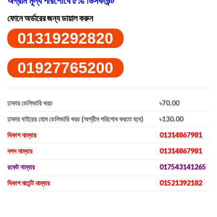
অগ্রীম মূল্য পরিশোধে ৫% ডিসকাউন্ট
ফোনে অর্ডারের জন্য ডায়াল করুন
01319292820
01927765200
ঢাকায় ডেলিভারি খরচ
৳70.00
ঢাকার বাইরের হোম ডেলিভারি খরচ (অগ্রীম পরিশোধ করতে হবে)
৳130.00
বিকাশ নাম্বার
01314867981
নগদ নাম্বার
01314867981
রকেট নাম্বার
017543141265
বিকাশ মার্চেন্ট নাম্বার
01521392182