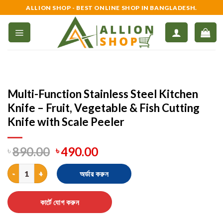
Skip
ALLION SHOP - BEST ONLINE SHOP IN BANGLADESH.
to
content
Multi-Function Stainless Steel Kitchen
Knife – Fruit, Vegetable & Fish Cutting
Knife with Scale Peeler
৳
890.00
৳
490.00
Multi-Function Stainless Steel Kitchen Knife – Fruit, Vegetable &
অর্ডার করুন
কার্টে যোগ করুন