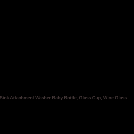
inser for Kitchen Sinks Automa
 Sink Attachment Washer Baby Bottle, Glass Cup, Wine Glass