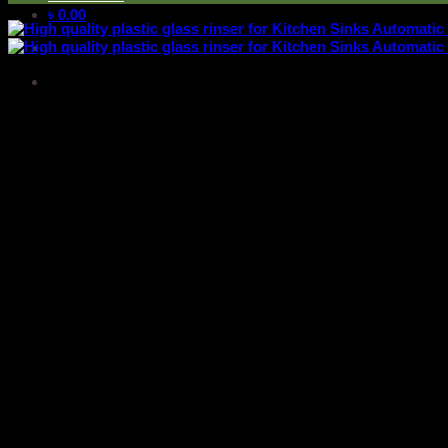
৳
0.00