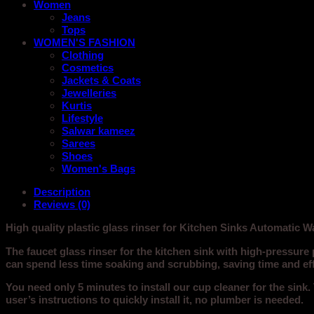
Women
Jeans
Tops
WOMEN'S FASHION
Clothing
Cosmetics
Jackets & Coats
Jewelleries
Kurtis
Lifestyle
Salwar kameez
Sarees
Shoes
Women's Bags
Description
Reviews (0)
High quality plastic glass rinser for Kitchen Sinks Automatic
The faucet glass rinser for the kitchen sink with high-pressure
can spend less time soaking and scrubbing, saving time and effo
You need only 5 minutes to install our cup cleaner for the sink.
user’s instructions to quickly install it, no plumber is needed.