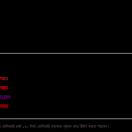
7981
7981
41265
2182
 ডেলিভারি চার্জ ১২০ টাকা ডেলিভারি ম্যানকে প্রদান করে রিটার্ন করতে পারবেন।