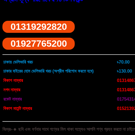
for
Kitchen
Sinks
ফোনে অর্ডারের জন্য ডায়াল করুন
Automatic
Washing
01319292820
Cup
Washer
quantity
01927765200
ঢাকায় ডেলিভারি খরচ
৳70.00
ঢাকার বাইরের হোম ডেলিভারি খরচ (অগ্রীম পরিশোধ করতে হবে)
৳130.00
বিকাশ নাম্বার
0131486
নগদ নাম্বার
0131486
রকেট নাম্বার
0175431
বিকাশ মার্চেন্ট নাম্বার
0152139
বিঃদ্রঃ-🔸 ছবি এবং বর্ণনার সাথে পণ্যের মিল থাকা সত্যেও আপনি পণ্য গ্রহন করতে না চাইলে