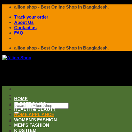
Skip
allion shop - Best Online Shop in Bangladesh.
to
Track your order
content
About Us
Contact us
FAQ
allion shop - Best Online Shop in Bangladesh.
HOME
ELECTRONICS
Search
HEALTH & BEAUTY
for:
HOME APPLIANCE
WOMEN’S FASHION
MEN’S FASHION
KIDS ITEM