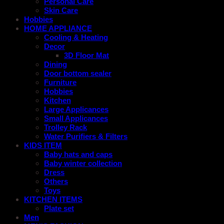
Personal Care
Skin Care
Hobbies
HOME APPLIANCE
Cooling & Heating
Decor
3D Floor Mat
Dining
Door bottom sealer
Furniture
Hobbies
Kitchen
Large Applicances
Small Applicances
Trolley Rack
Water Purifiers & Filters
KIDS ITEM
Baby hats and caps
Baby winter collection
Dress
Others
Toys
KITCHEN ITEMS
Plate set
Men