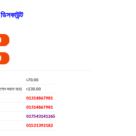
ডিসকাউন্ট
0
0
৳70.00
িশোধ করতে হবে)
৳130.00
01314867981
01314867981
017543141265
01521392182