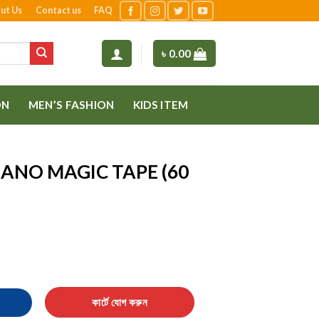
ut Us
Contact us
FAQ
৳
0.00
ON
MEN’S FASHION
KIDS ITEM
ANO MAGIC TAPE (60
E (60 PCS) quantity
কার্টে যোগ করুন