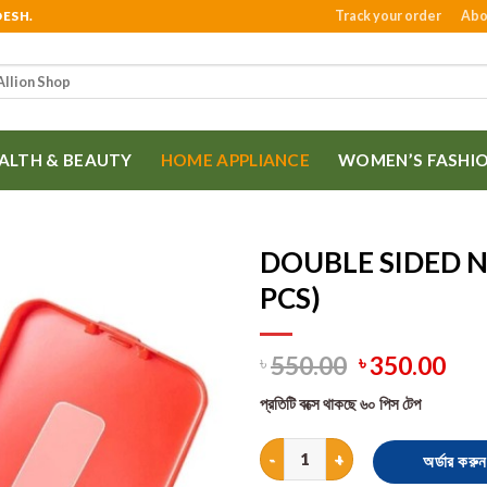
Track your order
Abo
DESH.
ALTH & BEAUTY
HOME APPLIANCE
WOMEN’S FASHI
DOUBLE SIDED N
PCS)
550.00
350.00
৳
৳
প্রতিটি বক্সে থাকছে ৬০ পিস টেপ
DOUBLE SIDED NANO MAGIC TAP
অর্ডার করুন