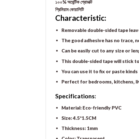
১০০% অথেন্টিক প্রোডাক্ট
প্রিমিয়াম কোয়ালিটি
Characteristic:
Removable double-sided tape leave
The good adhesive has no trace, not
Can be easily cut to any size or le
This double-sided tape will stick t
You can use it to fix or paste kind
Perfect for bedrooms, kitchens, li
Specifications:
Material: Eco-friendly PVC
Size: 4.5*1.5CM
Thickness: 1mm
Color: Transparent