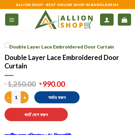
Skip
ALLION SHOP - BEST ONLINE SHOP IN BANGLADESH.
to
content
Double Layer Lace Embroidered Door
Curtain
৳
1,250.00
৳
990.00
Double Layer Lace Embroidered Door Curtain quantity
অর্ডার করুন
কার্টে যোগ করুন