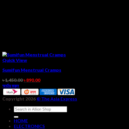
Quick View
Sumifun Menstrual Cramps
৳
1,450.00
৳
890.00
অর্ডার করুন
Copyright 2026
©
The Asia Express
Search
for:
HOME
ELECTRONICS