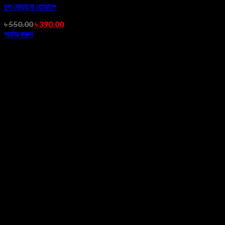
চুল মোড়ানো তোয়ালে
৳
550.00
৳
390.00
অর্ডার করুন