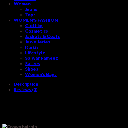
Women
Jeans
Tops
WOMEN'S FASHION
Clothing
Cosmetics
Jackets & Coats
Jewelleries
Kurtis
Lifestyle
Salwar kameez
Sarees
Shoes
Women's Bags
Description
Reviews (0)
Crown hairpin
Keeping your hair neat and clean makes you more attractive. It can not only modify the
head shape and face shape, but also achieve an elegant and sweet temperament.