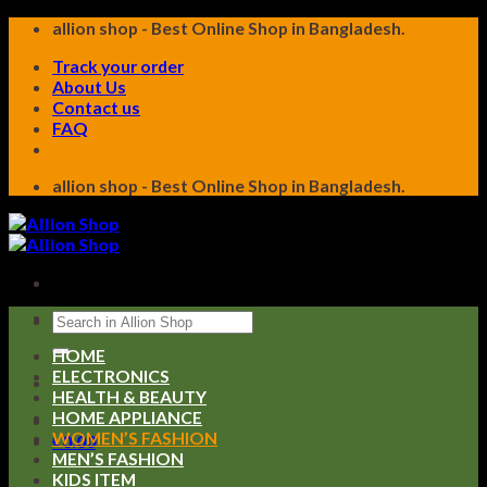
Skip
allion shop - Best Online Shop in Bangladesh.
to
Track your order
content
About Us
Contact us
FAQ
allion shop - Best Online Shop in Bangladesh.
Search
for:
HOME
ELECTRONICS
HEALTH & BEAUTY
HOME APPLIANCE
WOMEN’S FASHION
৳
0.00
MEN’S FASHION
KIDS ITEM