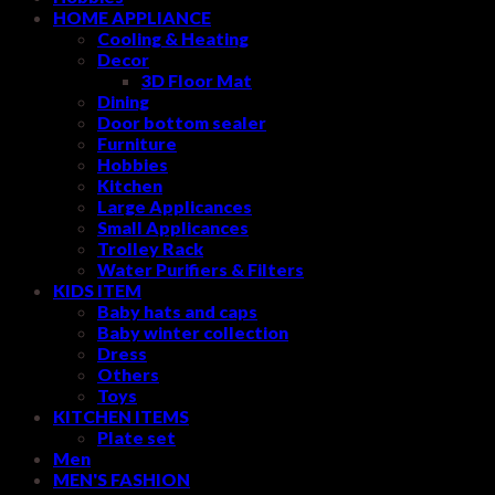
HOME APPLIANCE
Cooling & Heating
Decor
3D Floor Mat
Dining
Door bottom sealer
Furniture
Hobbies
Kitchen
Large Applicances
Small Applicances
Trolley Rack
Water Purifiers & Filters
KIDS ITEM
Baby hats and caps
Baby winter collection
Dress
Others
Toys
KITCHEN ITEMS
Plate set
Men
MEN'S FASHION