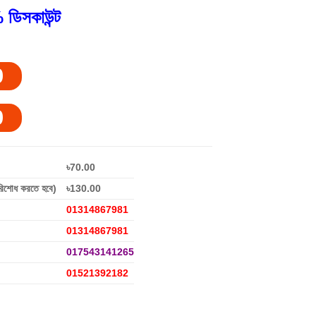
 ডিসকাউন্ট
0
0
৳70.00
রিশোধ করতে হবে)
৳130.00
01314867981
01314867981
017543141265
01521392182