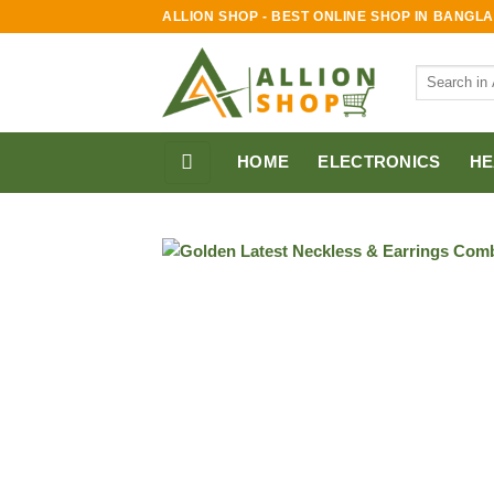
Skip
ALLION SHOP - BEST ONLINE SHOP IN BANGL
to
content
Search
for:
HOME
ELECTRONICS
HE