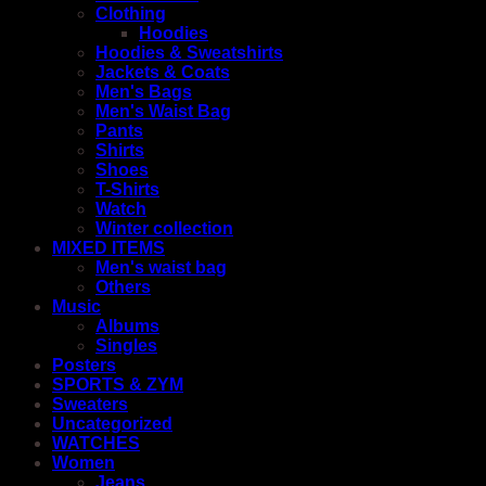
Clothing
Hoodies
Hoodies & Sweatshirts
Jackets & Coats
Men's Bags
Men's Waist Bag
Pants
Shirts
Shoes
T-Shirts
Watch
Winter collection
MIXED ITEMS
Men's waist bag
Others
Music
Albums
Singles
Posters
SPORTS & ZYM
Sweaters
Uncategorized
WATCHES
Women
Jeans