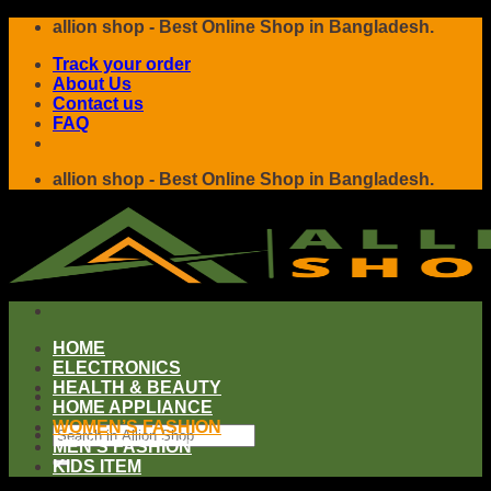
Skip
allion shop - Best Online Shop in Bangladesh.
to
Track your order
content
About Us
Contact us
FAQ
allion shop - Best Online Shop in Bangladesh.
HOME
ELECTRONICS
HEALTH & BEAUTY
HOME APPLIANCE
WOMEN’S FASHION
Search
MEN’S FASHION
for:
KIDS ITEM