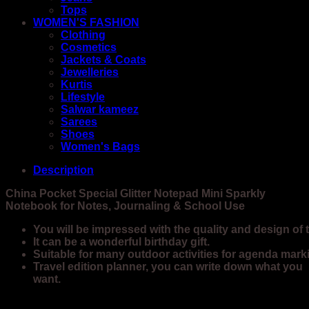
Tops
WOMEN'S FASHION
Clothing
Cosmetics
Jackets & Coats
Jewelleries
Kurtis
Lifestyle
Salwar kameez
Sarees
Shoes
Women's Bags
Description
China Pocket Special Glitter Notepad Mini Sparkly
Notebook for Notes, Journaling & School Use
You will be impressed with the quality and design of t
It can be a wonderful birthday gift.
Suitable for many outdoor activities for agenda mark
Travel edition planner, you can write down what you
want.