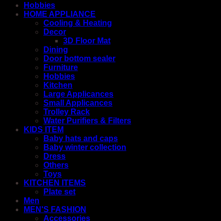
Hobbies
HOME APPLIANCE
Cooling & Heating
Decor
3D Floor Mat
Dining
Door bottom sealer
Furniture
Hobbies
Kitchen
Large Applicances
Small Applicances
Trolley Rack
Water Purifiers & Filters
KIDS ITEM
Baby hats and caps
Baby winter collection
Dress
Others
Toys
KITCHEN ITEMS
Plate set
Men
MEN'S FASHION
Accessories