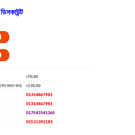
ডিসকাউন্ট
0
0
৳70.00
িশোধ করতে হবে)
৳130.00
01314867981
01314867981
017543141265
01521392182