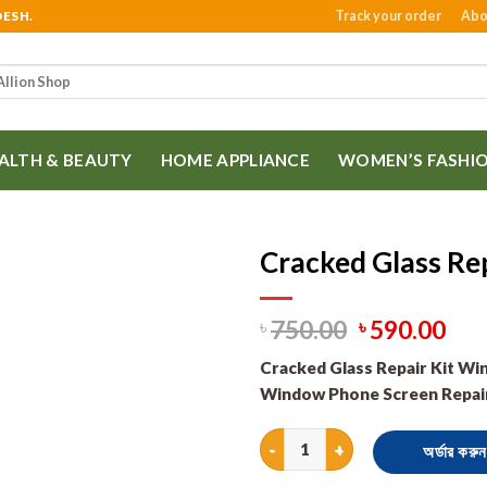
Track your order
Abo
DESH.
ALTH & BEAUTY
HOME APPLIANCE
WOMEN’S FASHI
Cracked Glass Rep
750.00
590.00
৳
৳
Cracked Glass Repair Kit Win
Window Phone Screen Repair
Cracked Glass Repair Kit quant
অর্ডার করুন