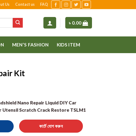
ut Us
Contact us
FAQ
৳
0.00
ON
MEN’S FASHION
KIDS ITEM
air Kit
dshield Nano Repair Liquid DIY Car
 Utensil Scratch Crack Restore TSLM1
ity
কার্টে যোগ করুন