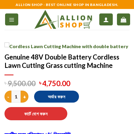
Skip
ALLION SHOP - BEST ONLINE SHOP IN BANGLADESH.
to
content
Genuine 48V Double Battery Cordless
Lawn Cutting Grass cutting Machine
৳
9,500.00
৳
4,750.00
Genuine 48V Double Battery Cordless Lawn Cutting Grass cuttin
অর্ডার করুন
কার্টে যোগ করুন