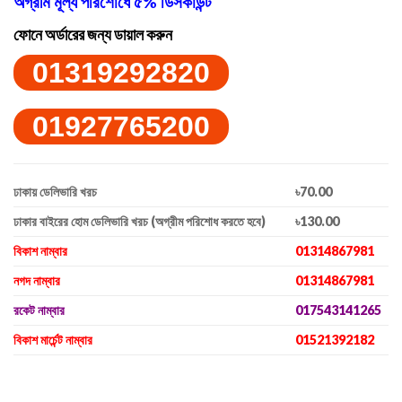
অগ্রীম মূল্য পরিশোধে ৫% ডিসকাউন্ট
ফোনে অর্ডারের জন্য ডায়াল করুন
01319292820
01927765200
ঢাকায় ডেলিভারি খরচ
৳70.00
ঢাকার বাইরের হোম ডেলিভারি খরচ (অগ্রীম পরিশোধ করতে হবে)
৳130.00
বিকাশ নাম্বার
01314867981
নগদ নাম্বার
01314867981
রকেট নাম্বার
017543141265
বিকাশ মার্চেন্ট নাম্বার
01521392182