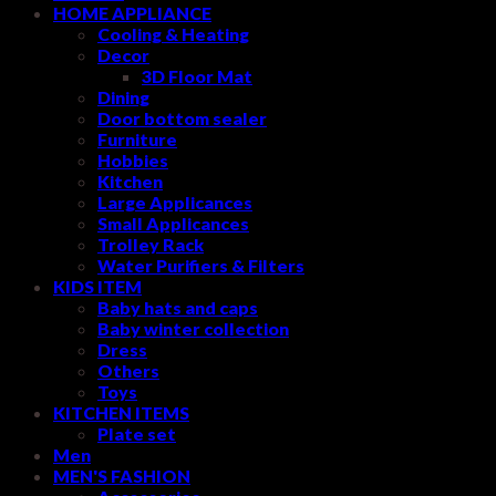
HOME APPLIANCE
Cooling & Heating
Decor
3D Floor Mat
Dining
Door bottom sealer
Furniture
Hobbies
Kitchen
Large Applicances
Small Applicances
Trolley Rack
Water Purifiers & Filters
KIDS ITEM
Baby hats and caps
Baby winter collection
Dress
Others
Toys
KITCHEN ITEMS
Plate set
Men
MEN'S FASHION