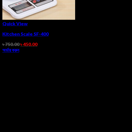
Quick View
Kitchen Scale SF-400
৳
750.00
৳
450.00
অর্ডার করুন