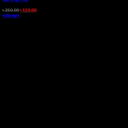
৳
250.00
৳
150.00
অর্ডার করুন