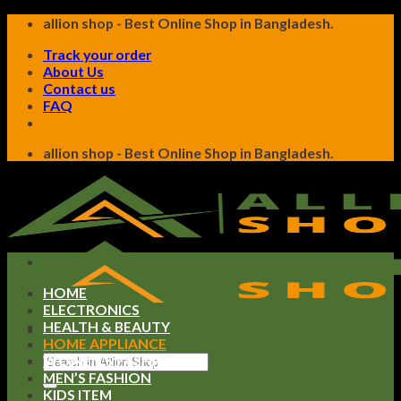
Skip
allion shop - Best Online Shop in Bangladesh.
to
Track your order
content
About Us
Contact us
FAQ
allion shop - Best Online Shop in Bangladesh.
HOME
ELECTRONICS
HEALTH & BEAUTY
HOME APPLIANCE
Search
WOMEN’S FASHION
for:
MEN’S FASHION
KIDS ITEM