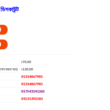
ডিসকাউন্ট
0
0
৳70.00
িশোধ করতে হবে)
৳130.00
01314867981
01314867981
017543141265
01521392182