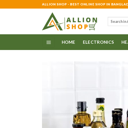
Skip
ALLION SHOP - BEST ONLINE SHOP IN BANGLA
to
content
Search
for:
HOME
ELECTRONICS
HE