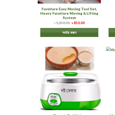
Furniture Easy Moving Tool Set,
Heavy Furniture Moving & Lifting
System
৳
1,050.00
৳
850.00
অর্ডার করুন