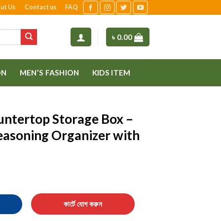
ut Us
Contact us
FAQ
৳
0.00
ON
MEN’S FASHION
KIDS ITEM
untertop Storage Box –
easoning Organizer with
age Box – Large-Capacity Seasoning Organizer with Handle quantit
কার্টে যোগ করুন