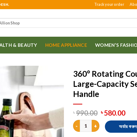
Track your order
Abo
DESH.
ALTH & BEAUTY
HOME APPLIANCE
WOMEN’S FASHI
360° Rotating Co
Large-Capacity S
Handle
990.00
580.00
৳
৳
360° Rotating Countertop Stor
অর্ডার করুন