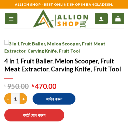
Skip
ALLION SHOP - BEST ONLINE SHOP IN BANGLADESH.
to
content
4 In 1 Fruit Baller, Melon Scooper, Fruit
Meat Extractor, Carving Knife, Fruit Tool
৳
950.00
৳
470.00
4 In 1 Fruit Baller, Melon Scooper, Fruit Meat Extractor, Carving K
অর্ডার করুন
কার্টে যোগ করুন