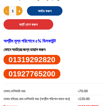
Buy 1 Get 1 Free Hyaluronic TWG Cream Essence quantity
অর্ডার করুন
কার্টে যোগ করুন
অগ্রীম মূল্য পরিশোধে ৫% ডিসকাউন্ট
ফোনে অর্ডারের জন্য ডায়াল করুন
01319292820
01927765200
ঢাকায় ডেলিভারি খরচ
৳70.00
ঢাকার বাইরের হোম ডেলিভারি খরচ (অগ্রীম পরিশোধ করতে হবে)
৳130.00