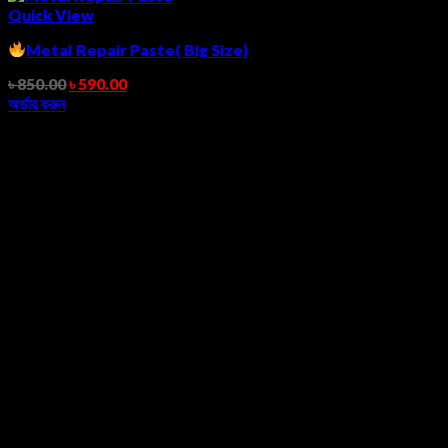
Quick View
Metal Repair Paste( Big Size)
৳
850.00
৳
590.00
অর্ডার করুন