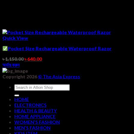
Quick View
Pocket Size Rechargeable Waterproof Razor
৳
1,150.00
৳
640.00
অর্ডার করুন
Copyright 2026
©
The Asia Express
Search
for:
HOME
ELECTRONICS
HEALTH & BEAUTY
HOME APPLIANCE
WOMEN’S FASHION
MEN’S FASHION
KIDS ITEM