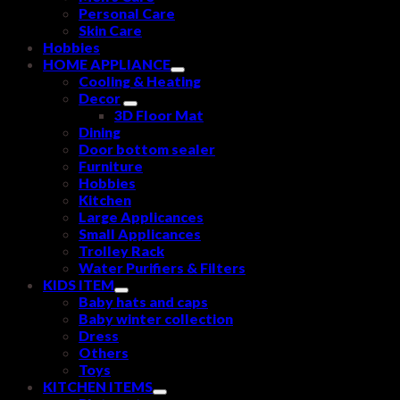
Personal Care
Skin Care
Hobbies
HOME APPLIANCE
Cooling & Heating
Decor
3D Floor Mat
Dining
Door bottom sealer
Furniture
Hobbies
Kitchen
Large Applicances
Small Applicances
Trolley Rack
Water Purifiers & Filters
KIDS ITEM
Baby hats and caps
Baby winter collection
Dress
Others
Toys
KITCHEN ITEMS