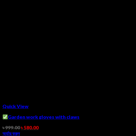
Quick View
Garden work gloves with claws
৳
999.00
৳
580.00
অর্ডার করুন