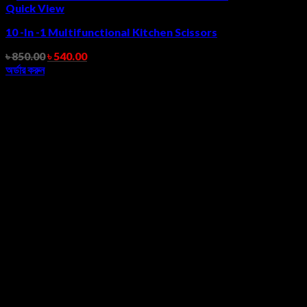
Quick View
10 -In -1 Multifunctional Kitchen Scissors
৳
850.00
৳
540.00
অর্ডার করুন