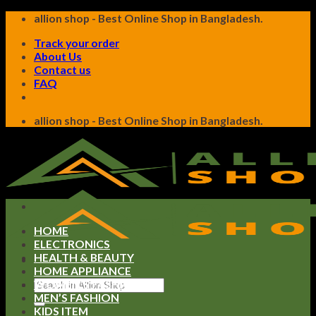
Skip
allion shop - Best Online Shop in Bangladesh.
to
Track your order
content
About Us
Contact us
FAQ
allion shop - Best Online Shop in Bangladesh.
HOME
ELECTRONICS
HEALTH & BEAUTY
HOME APPLIANCE
Search
WOMEN’S FASHION
for:
MEN’S FASHION
KIDS ITEM