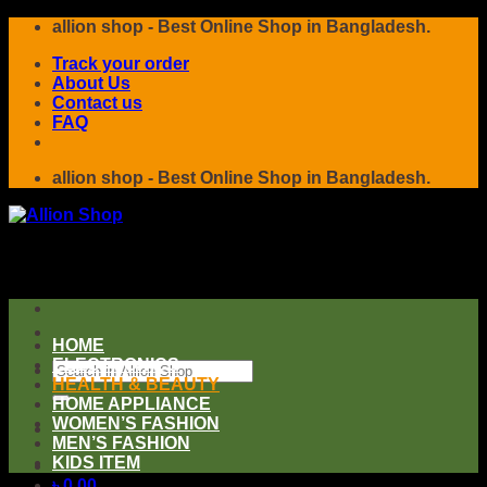
Skip
allion shop - Best Online Shop in Bangladesh.
to
Track your order
content
About Us
Contact us
FAQ
allion shop - Best Online Shop in Bangladesh.
HOME
ELECTRONICS
Search
HEALTH & BEAUTY
for:
HOME APPLIANCE
WOMEN’S FASHION
MEN’S FASHION
KIDS ITEM
৳
0.00