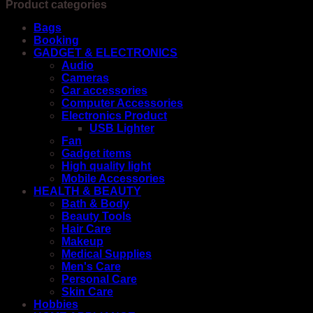
Product categories
Bags
Booking
GADGET & ELECTRONICS
Audio
Cameras
Car accessories
Computer Accessories
Electronics Product
USB Lighter
Fan
Gadget items
High quality light
Mobile Accessories
HEALTH & BEAUTY
Bath & Body
Beauty Tools
Hair Care
Makeup
Medical Supplies
Men's Care
Personal Care
Skin Care
Hobbies