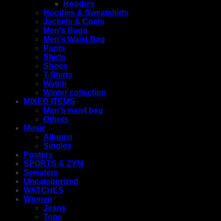
Hoodies
Hoodies & Sweatshirts
Jackets & Coats
Men's Bags
Men's Waist Bag
Pants
Shirts
Shoes
T-Shirts
Watch
Winter collection
MIXED ITEMS
Men's waist bag
Others
Music
Albums
Singles
Posters
SPORTS & ZYM
Sweaters
Uncategorized
WATCHES
Women
Jeans
Tops