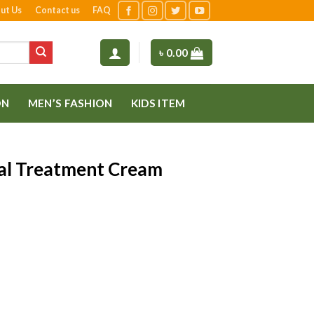
ut Us
Contact us
FAQ
৳
0.00
ON
MEN’S FASHION
KIDS ITEM
al Treatment Cream