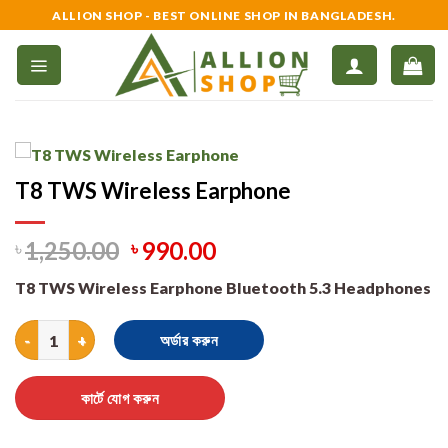
Skip
ALLION SHOP - BEST ONLINE SHOP IN BANGLADESH.
to
content
T8 TWS Wireless Earphone
৳
1,250.00
৳
990.00
T8 TWS Wireless Earphone Bluetooth 5.3 Headphones
T8 TWS Wireless Earphone quantity
অর্ডার করুন
কার্টে যোগ করুন