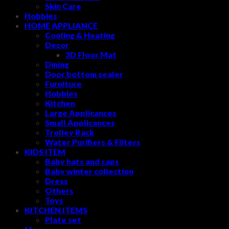
Skin Care
Hobbies
HOME APPLIANCE
Cooling & Heating
Decor
3D Floor Mat
Dining
Door bottom sealer
Furniture
Hobbies
Kitchen
Large Applicances
Small Applicances
Trolley Rack
Water Purifiers & Filters
KIDS ITEM
Baby hats and caps
Baby winter collection
Dress
Others
Toys
KITCHEN ITEMS
Plate set