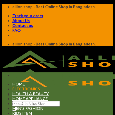
Skip
allion shop - Best Online Shop in Bangladesh.
to
Track your order
content
About Us
Contact us
FAQ
allion shop - Best Online Shop in Bangladesh.
HOME
ELECTRONICS
HEALTH & BEAUTY
HOME APPLIANCE
Search
WOMEN’S FASHION
for:
MEN’S FASHION
KIDS ITEM