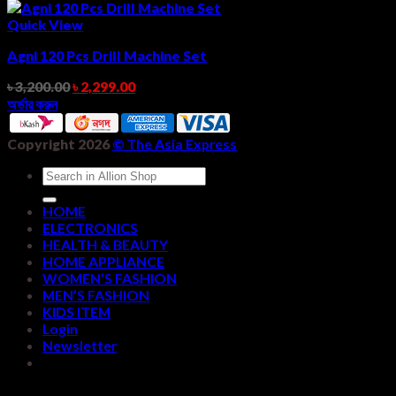
Quick View
Agni 120 Pcs Drill Machine Set
৳
3,200.00
৳
2,299.00
অর্ডার করুন
Copyright 2026
©
The Asia Express
Search
for:
HOME
ELECTRONICS
HEALTH & BEAUTY
HOME APPLIANCE
WOMEN’S FASHION
MEN’S FASHION
KIDS ITEM
Login
Newsletter