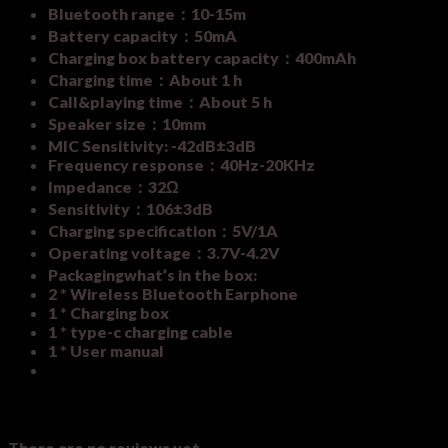
Bluetooth range：10-15m
Battery capacity：50mA
Charging box battery capacity：400mAh
Charging time：About 1 h
Call&playing time：About 5 h
Speaker size：10mm
MIC Sensitivity: -42dB±3dB
Frequency response：40Hz-20KHz
Impedance：32Ω
Sensitivity：106±3dB
Charging specification：5V/1A
Operating voltage：3.7V-4.2V
Packagingwhat’s in the box:
2 * Wireless Bluetooth Earphone
1 * Charging box
1 * type-c charging cable
1 * User manual
Reviews
There are no reviews yet.