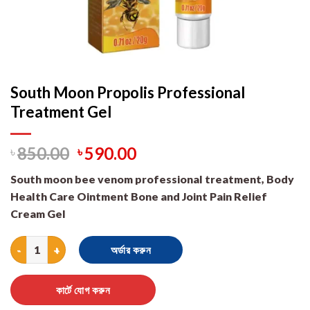
South Moon Propolis Professional
Treatment Gel
৳
850.00
৳
590.00
South moon bee venom professional treatment, Body
Health Care Ointment Bone and Joint Pain Relief
Cream Gel
South Moon Propolis Professional Treatment Gel quantity
অর্ডার করুন
কার্টে যোগ করুন