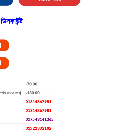
ডিসকাউন্ট
0
0
৳70.00
িশোধ করতে হবে)
৳130.00
01314867981
01314867981
017543141265
01521392182