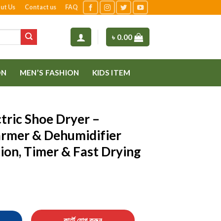
ut Us
Contact us
FAQ
৳
0.00
ON
MEN’S FASHION
KIDS ITEM
tric Shoe Dryer –
rmer & Dehumidifier
tion, Timer & Fast Drying
r – Portable Boot Warmer & Dehumidifier with UV Sterilization, Ti
কার্টে যোগ করুন