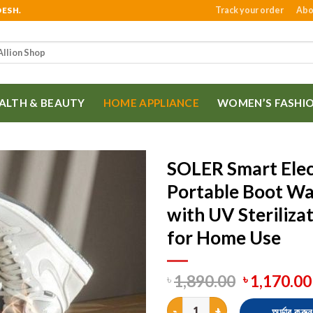
Track your order
Abo
DESH.
ALTH & BEAUTY
HOME APPLIANCE
WOMEN’S FASHI
SOLER Smart Elec
Portable Boot Wa
with UV Steriliza
for Home Use
1,890.00
1,170.00
৳
৳
SOLER Smart Electric Shoe Drye
অর্ডার করুন