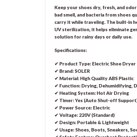
Keep your shoes dry, fresh, and odor
bad smell, and bacteria from shoes qui
carry it while traveling. The built-i
UV sterilization, it helps eliminate g
solution for rainy days or daily use.
Specifications:
✔
Product Type:
Electric Shoe Dryer
✔
Brand:
SOLER
✔
Material:
High Quality ABS Plastic
✔
Function:
Drying, Dehumidifying, D
✔
Heating System:
Hot Air Drying
✔
Timer:
Yes (Auto Shut-off Support
✔
Power Source:
Electric
✔
Voltage:
220V (Standard)
✔
Design:
Portable & Lightweight
✔
Usage:
Shoes, Boots, Sneakers, So
✔
Safety Feature:
Overheat Protect