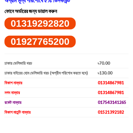
অগ্রীম মূল্য পরিশোধে ৫% ডিসকাউন্ট
ফোনে অর্ডারের জন্য ডায়াল করুন
01319292820
01927765200
ঢাকায় ডেলিভারি খরচ
৳70.00
ঢাকার বাইরের হোম ডেলিভারি খরচ (অগ্রীম পরিশোধ করতে হবে)
৳130.00
বিকাশ নাম্বার
01314867981
নগদ নাম্বার
01314867981
রকেট নাম্বার
017543141265
বিকাশ মার্চেন্ট নাম্বার
01521392182