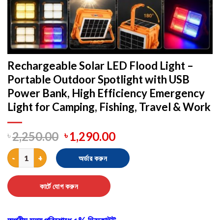
Rechargeable Solar LED Flood Light –
Portable Outdoor Spotlight with USB
Power Bank, High Efficiency Emergency
Light for Camping, Fishing, Travel & Work
৳
2,250.00
৳
1,290.00
Rechargeable Solar LED Flood Light – Portable Outdoor Spotligh
অর্ডার করুন
কার্টে যোগ করুন