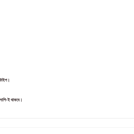
 টাইপ।
লাপি-ই থাকবে।