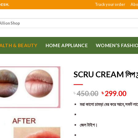
Track your order
Abo
DESH.
ALTH & BEAUTY
HOME APPLIANCE
WOMEN’S FASHI
SCRU CREAM লিপ স্ক্র
450.00
299.00
৳
৳
মরা কালো চামড়া বের করে আনে,সফট লা
জেল টাইপ।