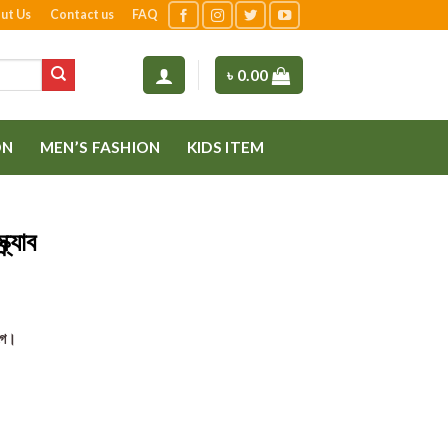
ut Us
Contact us
FAQ
৳
0.00
ON
MEN’S FASHION
KIDS ITEM
্যাব
গে।