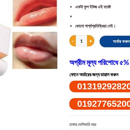
একটা ফুল ইউজ এই যথেষ্ট
কোনো পার্শ্বপ্রতিক্রিয়া নেই।
SCRU CREAM লিপ স্ক্র্যাব quantity
অর্ডার করুন
অগ্রীম মূল্য পরিশোধে ৫% 
ফোনে অর্ডারের জন্য ডায়াল করুন
0131929282
0192776520
ঢাকায় ডেলিভারি খরচ