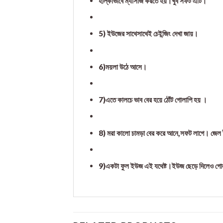
হাল্কাভাবে ম্যাসাজ করতে হয়।খুব সফট এটি।
5) ইউজের সাথেসাথেই চেইন্জিং দেখা জায়।
6)ময়লা উঠে আসে।
7)এতে কালচে ভাব বের হয়ে ঠোঁট গোলাপি হয় ।
8) মরা কালো চামড়া বের করে আনে,সফট লাগে। জেল
9)একটা ফুল ইউজ এই যথেষ্ট।ইউজ ছেড়ে দিলেও গো